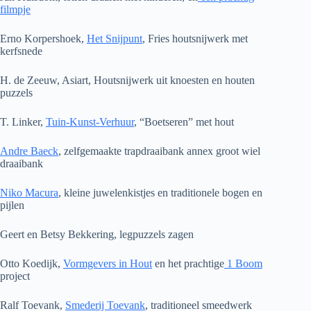
filmpje
Erno Korpershoek,
Het Snijpunt
, Fries houtsnijwerk met
kerfsnede
H. de Zeeuw, Asiart, Houtsnijwerk uit knoesten en houten
puzzels
T. Linker,
Tuin-Kunst-Verhuur
, “Boetseren” met hout
Andre Baeck
, zelfgemaakte trapdraaibank annex groot wiel
draaibank
Niko Macura
, kleine juwelenkistjes en traditionele bogen en
pijlen
Geert en Betsy Bekkering, legpuzzels zagen
Otto Koedijk,
Vormgevers in Hout
en het prachtige
1 Boom
project
Ralf Toevank,
Smederij Toevank
, traditioneel smeedwerk