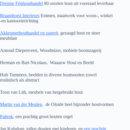
Drentse Fijnhouthandel
80 soorten hout uit voorraad leverbaar
Braamhorst Interieurs
Emmen, maatwerk voor woon-, winkel
-en kantoorinrichting
Akkrumerhouthandel en zagerij
, gezaagd hout en stoer
meubilair
Arnoud Diepenveen, Woodmizer, mobiele boomzagerij
Herman en Bart Nicolaas, Waaauw Hout en Beeld
Hub Tummers, beelden in diverse houtsoorten zowel
realistisch als abstract
Toon van Lith, meubels van hergebruikt hout
Martin van der Meulen,
de Oloide heel bijzonder houtvormen
Paltrok
, een prachtig groot houten orgel
Jan Kulsdom, tollen draaien met kinderen, en
een prachtig