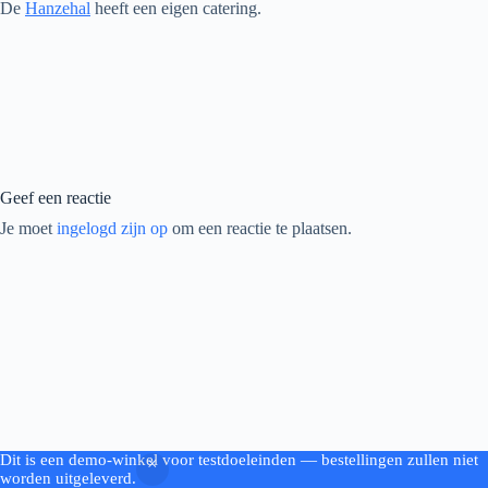
De
Hanzehal
heeft een eigen catering.
Geef een reactie
Je moet
ingelogd zijn op
om een reactie te plaatsen.
Dit is een demo-winkel voor testdoeleinden — bestellingen zullen niet
Copyright © 2026 - by Woodworking.nl
worden uitgeleverd.