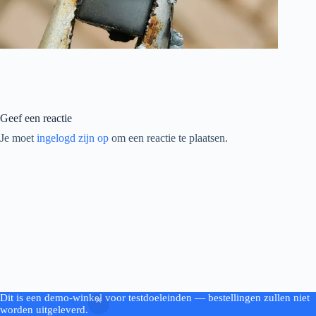
Geef een reactie
Je moet
ingelogd zijn op
om een reactie te plaatsen.
Dit is een demo-winkel voor testdoeleinden — bestellingen zullen niet
Copyright © 2026 - by Woodworking.nl
worden uitgeleverd.