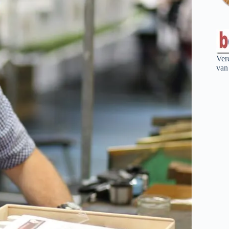
Ver
van