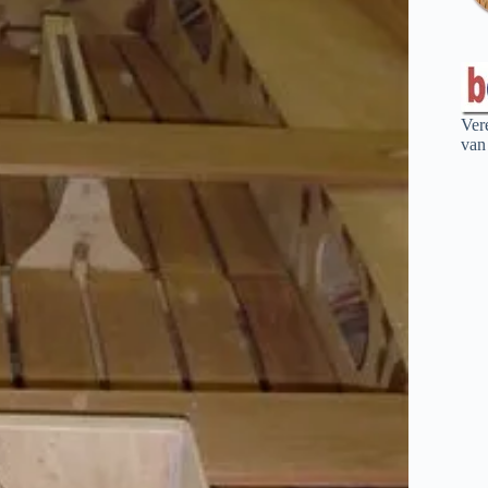
Ver
van