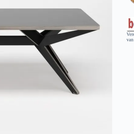
Ver
van