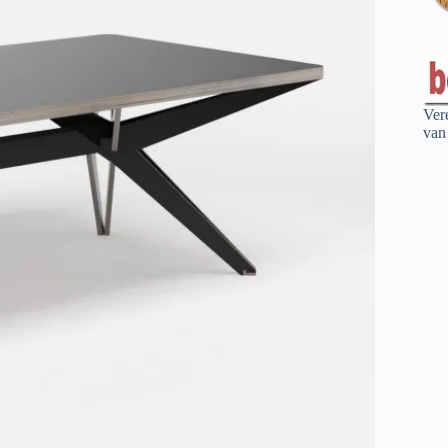
Ver
van