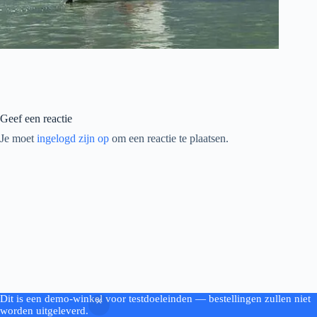
Geef een reactie
Je moet
ingelogd zijn op
om een reactie te plaatsen.
Dit is een demo-winkel voor testdoeleinden — bestellingen zullen niet
Copyright © 2026 - by Woodworking.nl
worden uitgeleverd.