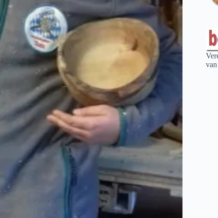
Ver
van