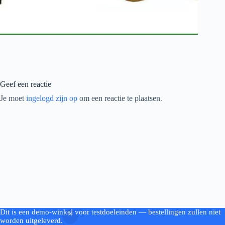
Geef een reactie
Je moet
ingelogd zijn op
om een reactie te plaatsen.
Dit is een demo-winkel voor testdoeleinden — bestellingen zullen niet
Copyright © 2026 - by Woodworking.nl
worden uitgeleverd.